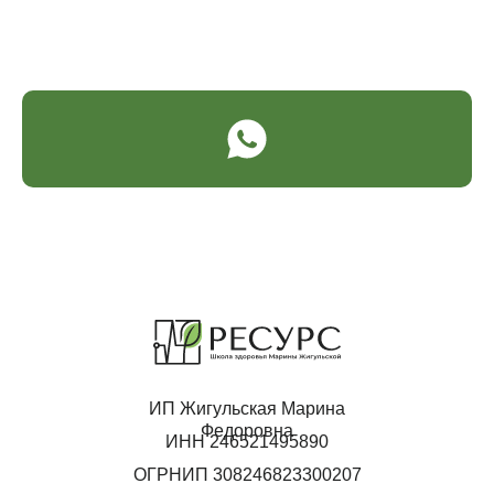
ИП Жигульская Марина
Федоровна
ИНН 246521495890
ОГРНИП 308246823300207